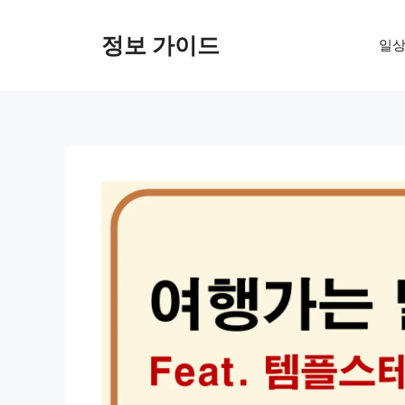
컨
텐
정보 가이드
일상
츠
로
건
너
뛰
기