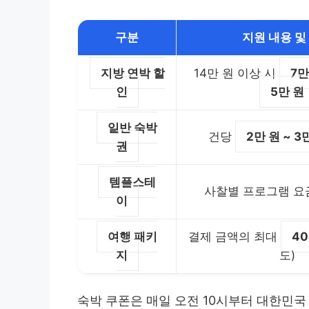
구분
지원 내용 및
지방 연박 할
14만 원 이상 시
7만
인
5만 원
일반 숙박
건당
2만 원 ~ 3
권
템플스테
사찰별 프로그램 요
이
여행 패키
결제 금액의 최대
4
지
도)
숙박 쿠폰은 매일 오전 10시부터 대한민국 