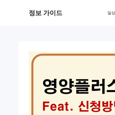
컨
텐
정보 가이드
일상
츠
로
건
너
뛰
기