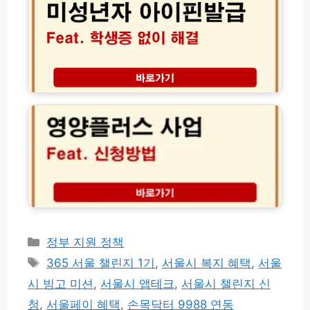
o
일
자
r
페
아
e.
스
이
b
타
핀
e
기
발
p
간
급
2
l
및
│
0
e.
지
학
2
c
역
생
6
o.
신
증
영
k
청
없
양
r)
방
어
플
법
도
러
최
부
스
대
모
사
7
인
업
만
증
신
카
정부 지원 정책
원
으
청
할
테
태
로
365 서울 챌린지 1기
,
서울시 복지 혜택
,
서울
방
인
고
해
그
법
시 빙고 미션
,
서울시 앱테크
,
서울시 챌린지 신
총
결
리
자
정
청
,
서울페이 혜택
,
손목닥터 9988 연동
격