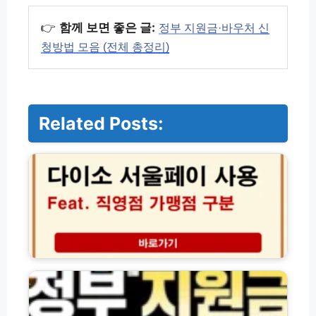
👉
함께 보면 좋은 글:
정부 지원금·바우처 신
청방법 모음 (전체 총정리)
Related Posts:
다
이
소
서
울
페
이
가
맹
정
점
부
찾
지
기
원
및
금
직