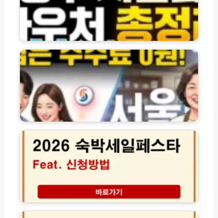
·
영
바
점
우
구
처
서
분
및
울
하
각
페
는
종
이
완
신
홈
벽
청
페
가
방
이
이
법
지
드
모
바
2
음
로
0
(전
가
2
체
기
6
총
(h
여
정
t
름
리)
t
맞
p
이
s://
숙
미
s
박
성
t
세
년