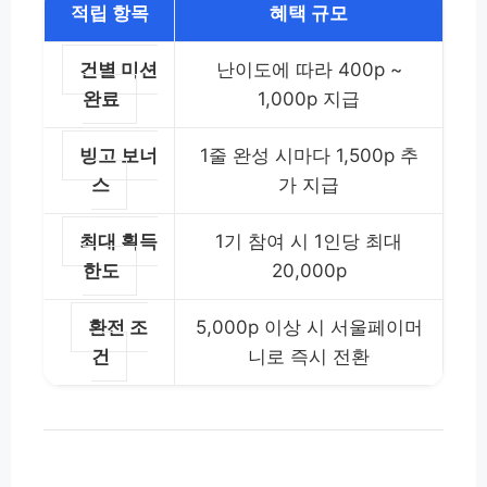
적립 항목
혜택 규모
건별 미션
난이도에 따라 400p ~
완료
1,000p 지급
빙고 보너
1줄 완성 시마다 1,500p 추
스
가 지급
최대 획득
1기 참여 시 1인당 최대
한도
20,000p
환전 조
5,000p 이상 시 서울페이머
건
니로 즉시 전환