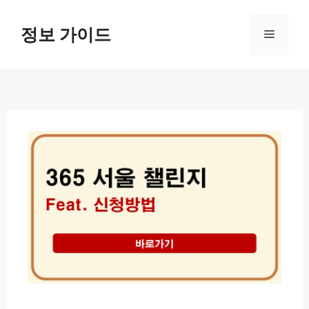
컨
텐
정보 가이드
메
츠
로
뉴
건
너
뛰
기