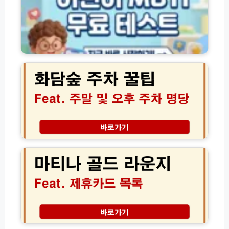
B
방
8
T
법
1
I
달
검
러
사
화
할
무
담
인
료
숲
혜
테
주
택
스
차
트
꿀
바
팁,
로
주
가
말
마
기
오
티
(+
후
나
유
에
골
형
도
드
별
스
라
특
트
운
징)
레
지
스
제
인
없
휴
천