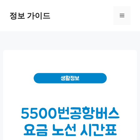
컨
텐
정보 가이드
메
츠
로
뉴
건
너
뛰
기