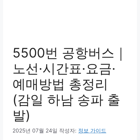
5500번 공항버스｜
노선·시간표·요금·
예매방법 총정리
(감일 하남 송파 출
발)
2025년 07월 24일
작성자:
정보 가이드