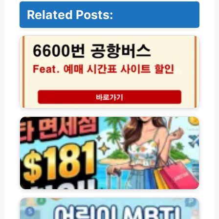
Related Posts:
6
6
0
0
번
공
항
버
스
에
예
어
매
스
시
타
간
면
표
세
사
점
이
할
트
인
어
할
│
린
인
최
이
예
대
M
약
1