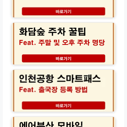
항
버
스
화
예
담
매
숲
시
주
간
차
표
꿀
사
팁,
이
주
트
말
인
할
오
천
인
후
공
예
에
항
약
도
스
방
스
마
법
트
트
레
패
스
스
에
없
출
어
이
국
부
성
장
산