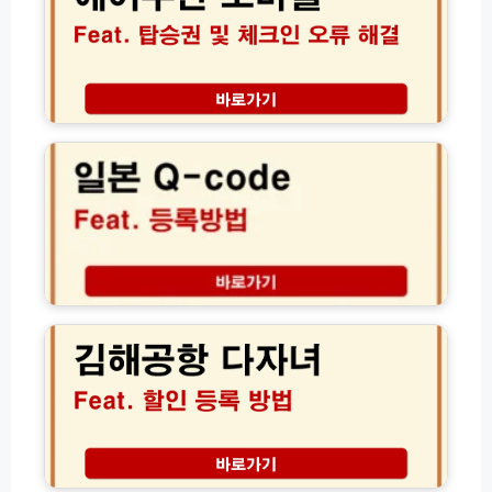
공
등
모
하
록
바
는
이
일
법
용
탑
방
승
일
법
권
본
발
Q
급
-
및
c
체
o
크
d
인
e
오
비
김
류
짓
해
해
재
공
결
팬
항
가
웹
다
이
등
자
드
록
녀
방
할
법
인
및
등