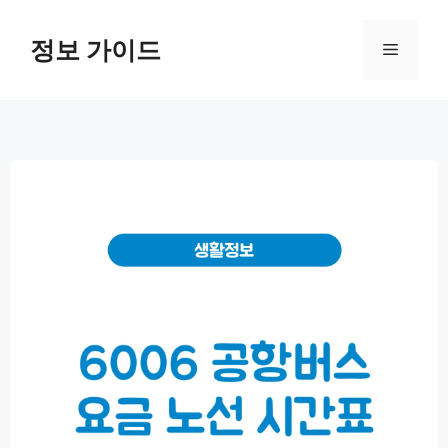
컨
텐
정보 가이드
메
츠
로
뉴
건
너
뛰
기