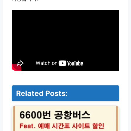
Related Posts:
6
6
0
0
번
공