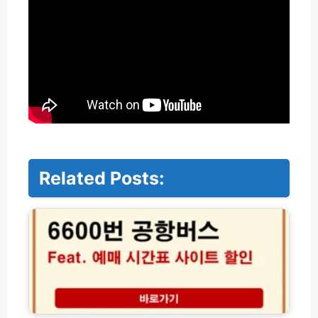
Related Posts:
6
6
0
0
번
공
항
버
스
고
예