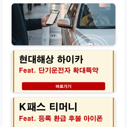
유
매
가
시
피
간
해
표
지
사
원
이
금
트
교
현
할
통
대
인
비
해
예
사
상
약
용
단
방
처
기
법
총
운
정
전
리:
자
K
택
확
패
시
대
스
버
특
티
스
약
머
K
신
니
T
청
등
X
방