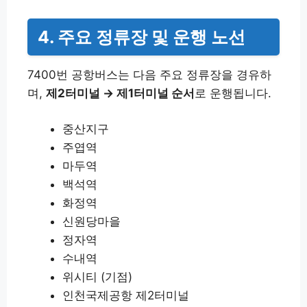
4. 주요 정류장 및 운행 노선
7400번 공항버스는 다음 주요 정류장을 경유하
며,
제2터미널 → 제1터미널 순서
로 운행됩니다.
중산지구
주엽역
마두역
백석역
화정역
신원당마을
정자역
수내역
위시티 (기점)
인천국제공항 제2터미널