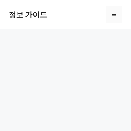
컨
텐
정보 가이드
메
츠
로
뉴
건
너
뛰
기