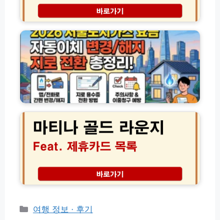
록
S
법
환
2
R
및
급
0
T
비
후
2
항
용
불
6
공
│
아
서
권
당
이
울
결
일
폰
도
제
가
│
시
팩
입
2
가
트
마
전
0
스
체
티
화
2
요
크
나
번
6
금
골
호
년
자
드
교
동
라
통
이
운
비
체
지
무
변
제
제
경
휴
한
해
카
환
지
드
카
여행 정보 · 후기
급
및
목
법
테