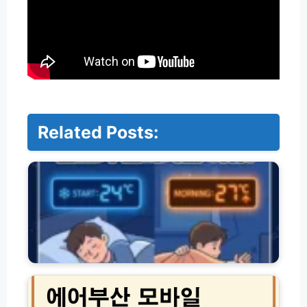
Related Posts:
에
어
컨
취
침
모
드
│
온
에
도
어
상
부
승
산
원