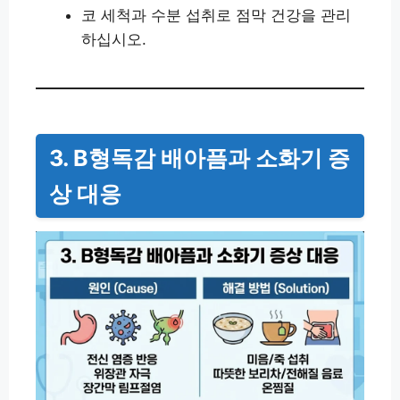
코 세척과 수분 섭취로 점막 건강을 관리
하십시오.
3. B형독감 배아픔과 소화기 증
상 대응