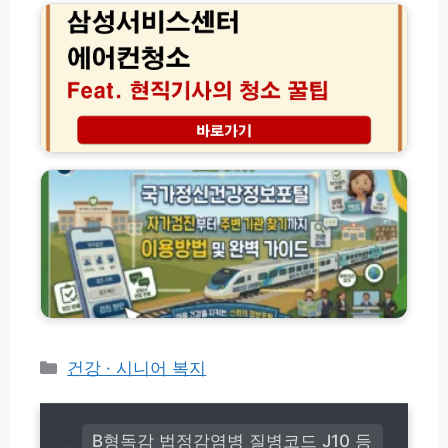
격
향
서
무
상
비
료
비
스
할
결!
센
인
돈
터
꿀
버
에
팁
는
어
국
운
컨
가
전
청
정
습
소
신
관
방
건
7
법
강
가
후
정
지
기
보
│
포
현
털
직
이
기
용
카
건강 · 시니어 복지
사
방
테
가
법
고
알
자
려
리
가
B형독감 법정감염병 질병코드 J10 등