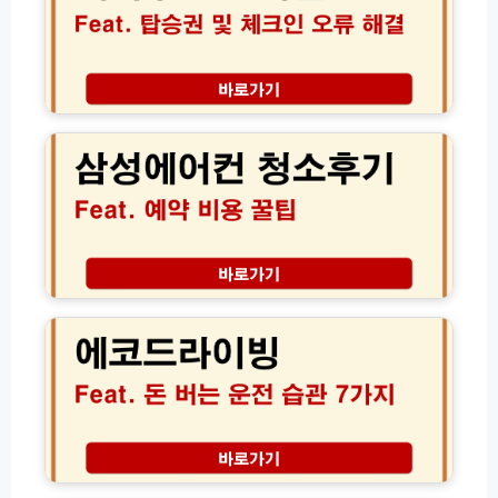
모
인
바
과
일
꺼
탑
짐
승
삼
해
권
성
결
발
에
방
급
어
법
및
컨
체
청
크
소
인
후
오
기
에
류
│
코
해
서
드
결
비
라
가
스
이
이
예
빙
드
약
연
비
비
용
1
삼
가
7%
성