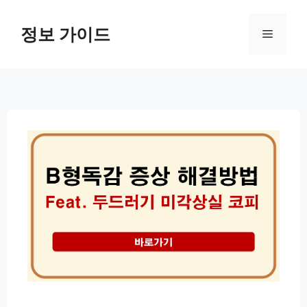
컨
텐
정보 가이드
메
츠
로
뉴
건
너
뛰
기