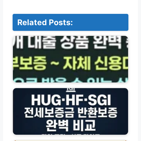
Related Posts:
저
축
은
행
·
서
민
금
융
전
대
세
출
보
상
증
품
금
총
반
정
환
리
보
(햇
증
나
살
H
이
론