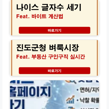
U
스
·
G
글
새
·
자
희
H
수
망
F
세
홀
·
기
씨
S
바
진
·
G
이
도
사
I
트
군
잇
완
계
청
돌
벽
산
벼
·
비
법
룩
자
교
및
시
체
및
생
장
신
가
기
│
용
나
입
부
부
대
라
조
세
동
출)
비
건
특
산
드
서
입
구
공
류
력
인
식
가
오
구
홈
이
류
직
페
드
해