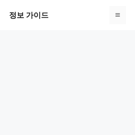
컨
텐
정보 가이드
메
츠
로
뉴
건
너
뛰
기