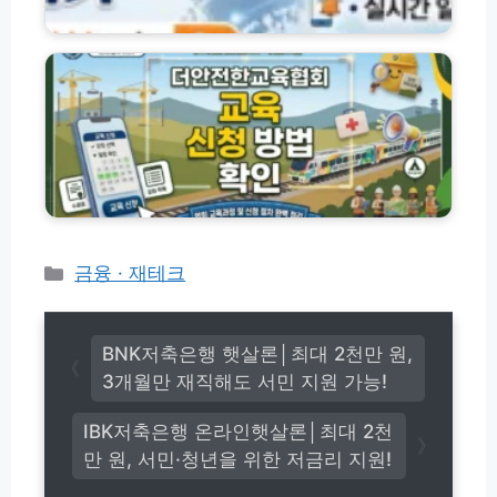
일
이
더
결
자
지
안
비
리
바
전
결
실
로
한
시
가
교
간
기
육
정
및
협
보
맞
회
춤
교
입
육
찰
신
정
청
카
금융 · 재테크
보
홈
테
이
페
고
용
이
방
리
지
BNK저축은행 햇살론│최대 2천만 원,
법
바
3개월만 재직해도 서민 지원 가능!
(w
로
w
가
IBK저축은행 온라인햇살론│최대 2천
w.
기
n
만 원, 서민·청년을 위한 저금리 지원!
및
a
특