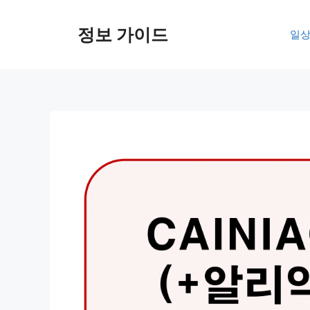
컨
텐
정보 가이드
일상
츠
로
건
너
뛰
기