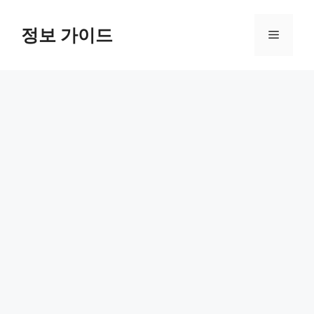
컨
텐
정보 가이드
메
츠
로
뉴
건
너
뛰
기