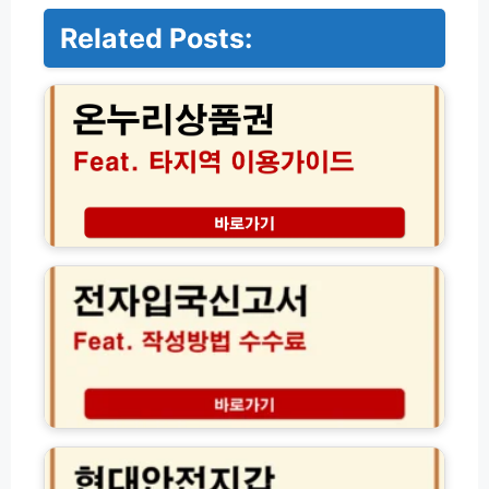
Related Posts:
온
누
리
상
품
권
타
지
역
대
전
한
국
민
어
국
디
전
서
자
나
입
할
국
인
신
현
혜
고
대
택
서
안
받
작
전
는