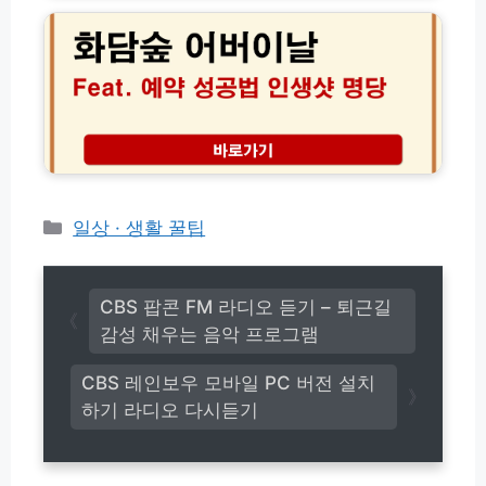
담
e
방
숲
a
법
어
t.
과
버
무
지
이
설
역
날
치)
별
예
할
약
인
성
혜
공
택
법
카
일상 · 생활 꿀팁
및
과
테
사
부
고
용
모
처
리
님
CBS 팝콘 FM 라디오 듣기 – 퇴근길
총
맞
감성 채우는 음악 프로그램
정
춤
리
코
CBS 레인보우 모바일 PC 버전 설치
스
하기 라디오 다시듣기
및
포
토
존