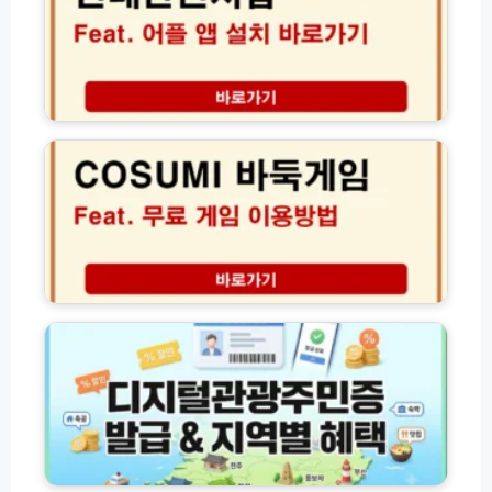
성
지
실
방
갑
전
법
어
가
수
플
이
수
앱
C
드
료
설
O
주
치
S
의
및
U
사
바
M
항
로
I
유
가
무
효
기
료
기
바
디
간
둑
지
완
게
털
벽
임
관
정
이
광
리
용
주
방
민
법
증
(
발
화
f
급