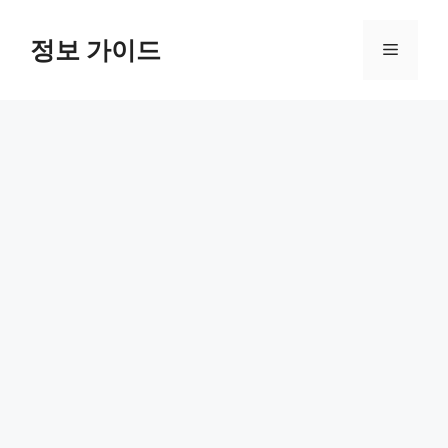
컨
텐
정보 가이드
메
츠
로
뉴
건
너
뛰
기