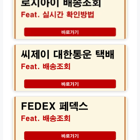
이
간
방
배
단!)
법
송
모
조
음
회
및
C
방
J
문
씨
편
제
의
이
점
대
택
한
배
통
이
운
F
용
택
E
방
배
D
법
배
E
요
송
X
금
조
페
회
덱
(+고
스
객
배