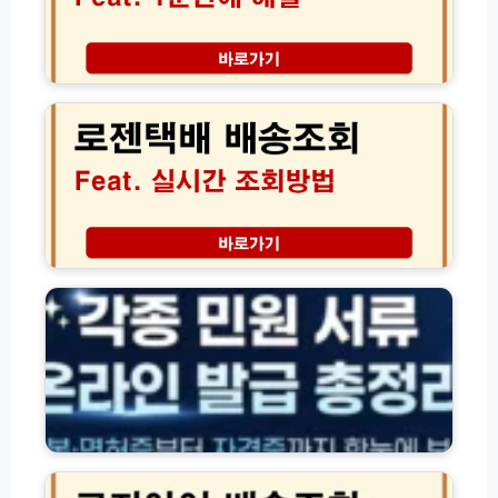
방
법|
쉽
로
게
젠
찾
택
는
배
H
실
S
시
C
간
O
배
D
송
각
E
조
종
(링
회
자
크
고
격
포
객
·
함)
센
잔
터
액
전
·
화
환
로
번
급
지
호
조
아
(초
회