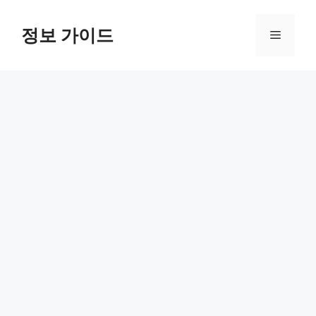
컨
텐
정보 가이드
메
츠
로
뉴
건
너
뛰
기