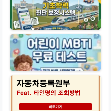
육
청
기
초
학
력
어
진
린
단
이
보
M
정
B
시
T
스
I
템
검
다
사
자
채
무
동
움
료
차
이
테
등
용
스
록
방
트
원
법
바
부
로
타
가
인
성
기