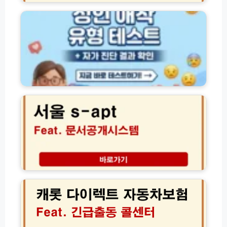
조
인
(+
회
애
유
│
착
형
처
유
별
분
형
특
한
테
징)
차
스
량
트
서
확
사
울
인
이
S
및
트
-
보
바
a
험
로
p
해
가
t
지
기
문
서
(
서
캐
류
+
공
롯
발
자
개
다
급
가
시
이
법
진
스
렉
단
템
트
결
조
자