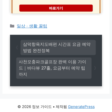
과
회
동
확
바
차
인)
로
보
가
험
기
비
카
일상 · 생활 꿀팁
및
교
테
아
견
고
파
적
트
리
│
삼덕항욕지도배편 시간표 요금 예약
관
2
방법 완전정복
리
4
비
시
사천모충파크골프장 완벽 이용 가이
내
긴
역
드｜바다뷰 27홀, 요금부터 예약 팁
급
확
출
까지
인
동
법
콜
센
터
전
화
© 2026 정보 가이드
• 제작됨
GeneratePress
번