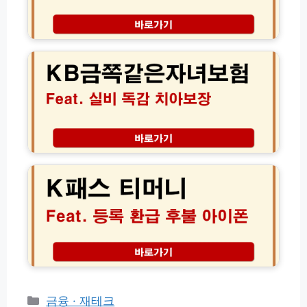
내
방
스
아
법
어
K
이
및
르
B
보
비
신
금
험
용
환
쪽
료
│
급
같
낭
당
조
은
비
일
건
자
막
가
과
녀
는
입
만
보
설
K
전
6
험
계
패
화
5
실
스
번
세
비
티
호
이
독
머
상
감
니
교
치
등
통
아
록
비
보
환
신
장
급
청
│
후
방
보
불
카
금융 · 재테크
법
험