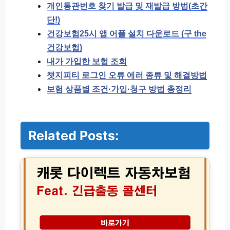
개인통관번호 찾기 발급 및 재발급 방법(초간
단!)
건강보험25시 앱 어플 설치 다운로드 (구 the
건강보험)
내가 가입한 보험 조회
챗지피티 로그인 오류 에러 종류 및 해결방법
보험 상품별 조건·가입·청구 방법 총정리
Related Posts:
캐
롯
다
이
렉
트
자
동
차
현