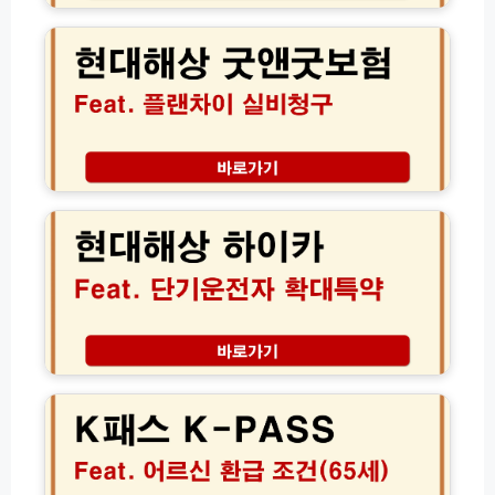
보
대
험
해
비
상
교
굿
견
앤
적
굿
│
보
2
험
현
4
플
대
시
랜
해
긴
차
상
급
이
단
출
실
기
동
비
운
콜
청
전
센
구
자
2
터
만
확
0
전
기
대
2
화
환
특
6
번
급
약
년
호
금
신
K
안
│
청
패
내