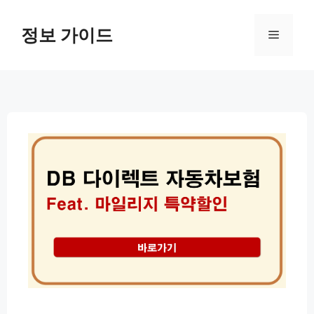
컨
텐
정보 가이드
메
츠
로
뉴
건
너
뛰
기