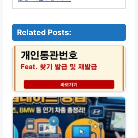
Related Posts:
지
니
네
비
업
데
이
트
다
차
운
종
로
별
드
네
방
비
법
게
(초
이
간
션
단!)
지