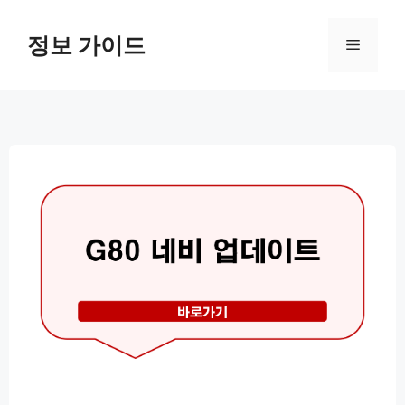
컨
텐
정보 가이드
메
츠
로
뉴
건
너
뛰
기