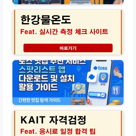
한
도
강
업
물
데
온
이
도
트
실
방
시
법
간
총
측
토
정
정
스
리
체
맛
크
집
사
추
이
천
트
서
(초
비
간
스
K
단!)
스
A
팟
I
리
T
스
자
트
격
앱