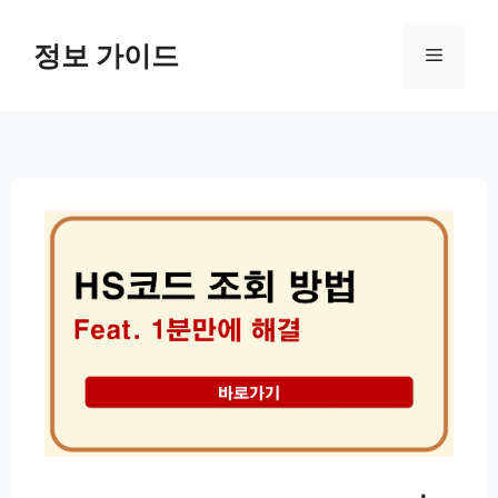
컨
텐
정보 가이드
메
츠
로
뉴
건
너
뛰
기