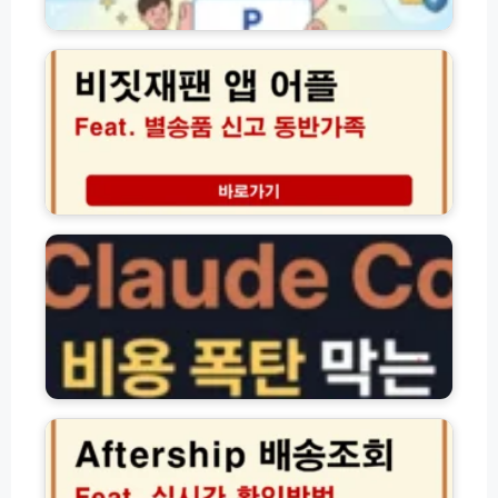
통
발
비
관
급
짓
지
및
재
연
재
팬
해
발
별
결
급
송
가
방
품
이
법
신
드
(초
고
클
간
뜻
로
단!)
동
드
반
코
가
드
족
비
수
용
량
요
완
금
애
벽
제
프
가
비
터
이
교
쉽
드
(+비
A
용
f