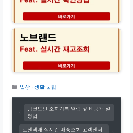
아
t
끼
e
는
r
노
방
S
브
법)
h
랜
i
드
p
재
배
고
송
조
조
회
회
방
및
법
글
실
로
시
카
일상 · 생활 꿀팁
벌
간
테
배
확
고
송
인
추
리
꿀
링크드인 조회기록 열람 및 비공개 설
적
팁
정법
완
벽
로젠택배 실시간 배송조회 고객센터
가