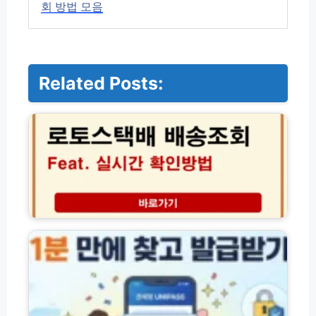
회 방법 모음
Related Posts:
로
토
스
택
배
배
송
조
회
개
방
인
법
통
과
관
해
번
외
호
직
찾
구
기