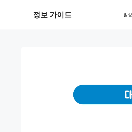
컨
텐
정보 가이드
일상
츠
로
건
너
뛰
기