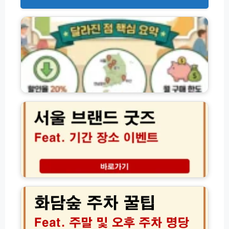
2
0
2
6
농
할
상
품
권
서
│
울
구
브
매
랜
및
드
사
굿
용
즈
방
팝
법
업
화
사
기
담
용
간
숲
처
장
주
한
소
차
도
현
꿀
할
장