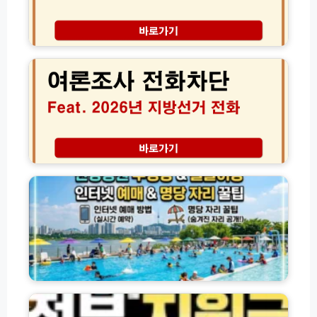
팁,
인
이
주
율
벤
말
2
변
트
오
0
경
총
후
2
정
에
6
리
도
년
및
스
6
D
트
월
D
레
지
P
스
방
한
방
없
선
강
문
이
거
공
꿀
성
여
원
팁
공
론
수
하
조
영
는
사
장
법
전
물
화
놀
정
차
이
부
단
장
지
방
인
원