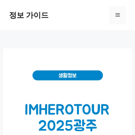
컨
텐
정보 가이드
메
츠
로
뉴
건
너
뛰
기