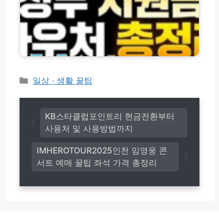
법
터
금
S
넷
·
K
예
바
T
매
우
K
및
처
T
명
및
L
당
각
G
자
종
카
일상 · 생활 꿀팁
U
리
신
+
테
이
청
알
고
용
방
뜰
팁
리
법
KB스타클럽포인트리 현금전환부터
폰
(+솔
모
사용처 및 사용방법까지
총
직
음
정
후
(전
리
IMHEROTOUR2025인천 임영웅 콘
기)
체
서트 예매 꿀팁 좌석 가격 총정리
총
정
리)