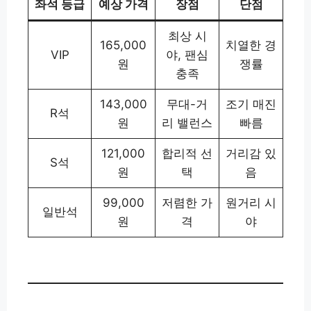
좌석 등급
예상 가격
장점
단점
최상 시
165,000
치열한 경
VIP
야, 팬심
원
쟁률
충족
143,000
무대-거
조기 매진
R석
원
리 밸런스
빠름
121,000
합리적 선
거리감 있
S석
원
택
음
99,000
저렴한 가
원거리 시
일반석
원
격
야