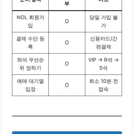
부
NOL 회원가
당일 가입 불
O
입
가
결제 수단 등
신용카드/간
O
록
편결제
좌석 우선순
VIP → R석 →
O
위 정하기
S석
예매 대기열
최소 10분 전
O
입장
접속