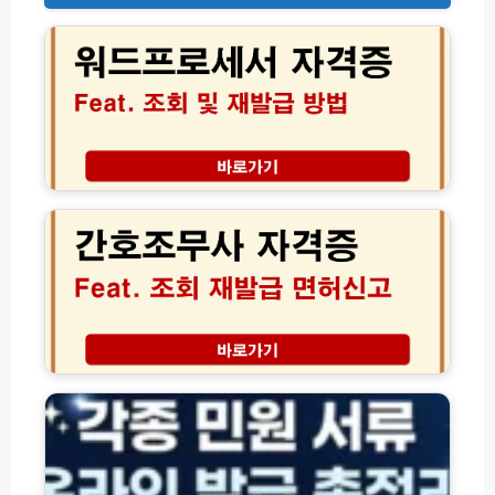
드
프
로
세
서
자
격
증
간
조
호
회
조
방
무
법
사
및
자
재
격
발
증
급
조
각
신
회
종
청
및
자
가
재
격
이
발
·
드
급
잔
면
액