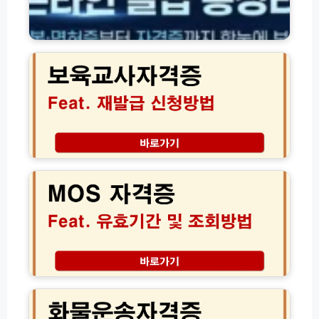
허
·
신
환
보
고
급
육
방
조
교
법
회
사
(+자
방
자
격
법
격
번
모
증
호)
음
재
발
M
급
O
신
S
청
자
방
격
법
증
및
조
서
회
류
유
화
준
효
물
비
기
운
물
간
송