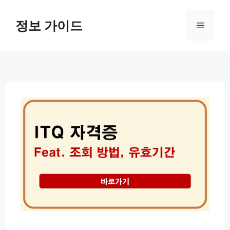
컨
텐
정보 가이드
메
츠
로
뉴
건
너
뛰
기