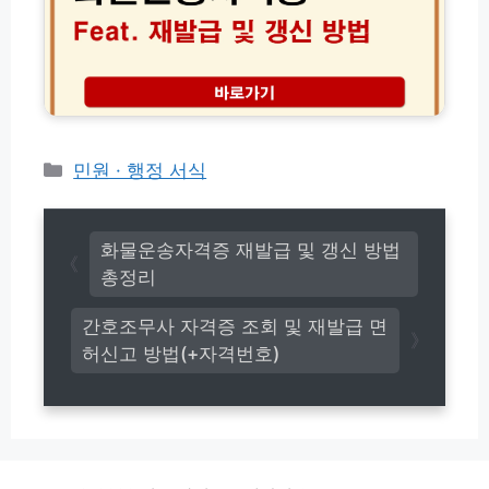
및
자
C
격
e
증
r
재
t
발
i
급
p
및
o
갱
카
민원 · 행정 서식
r
신
테
t
방
고
공
법
식
리
총
화물운송자격증 재발급 및 갱신 방법
출
정
총정리
력
리
가
간호조무사 자격증 조회 및 재발급 면
이
드
허신고 방법(+자격번호)