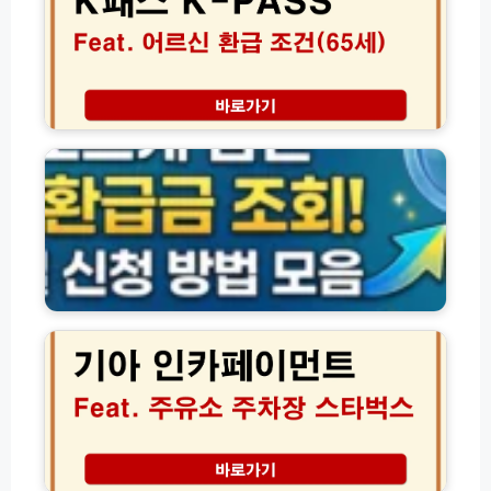
급
년
조
K
건
패
및
스
마
어
숨
일
르
은
리
신
환
지
환
급
신
급
금
청
조
조
방
건
회
법
과
및
만
신
기
6
청
아
5
방
인
세
법
카
이
모
페
상
음
이
교
먼
통
트
비
가
김
신