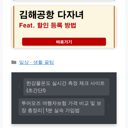
입
해
청
및
공
방
카
항
법
드
다
등
자
록
녀
방
할
법
인
│
등
주
록
유
신
카
일상 · 생활 꿀팁
소
청
테
스
방
고
타
법
벅
리
및
한강물온도 실시간 측정 체크 사이트
스
주
(초간단!)
이
차
용
요
투어모즈 여행자보험 가격 비교 및 보
팁
금
장 총정리│1분 실속 가입법
감
면
팁