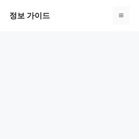
컨
텐
정보 가이드
메
츠
로
뉴
건
너
뛰
기