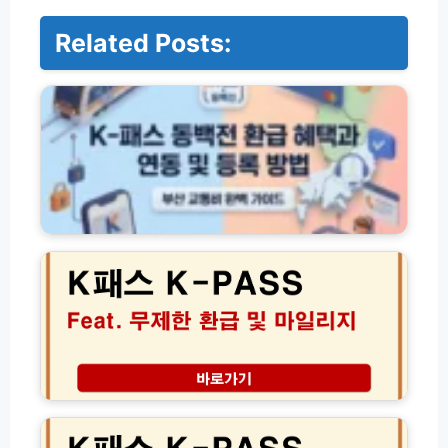
Related Posts:
K
패
스
동
백
전
환
급
혜
2
택
0
과
2
연
6
동
년
및
K
등
패
록
스
방
무
2
법
제
0
한
2
환
6