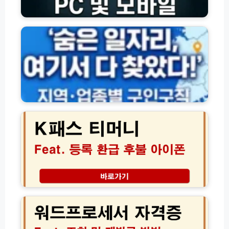
P
지
C
역
모
별
바
·
일
업
열
종
람
별
방
구
법
인
K
구
패
직
스
채
티
용
머
정
니
보
등
사
록
이
환
워
트
급
드
모
후
프
음
불
로
아
세
이