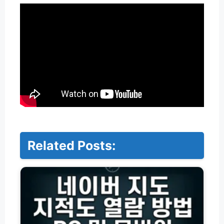
Related Posts:
네
이
버
지
도
지
적
도