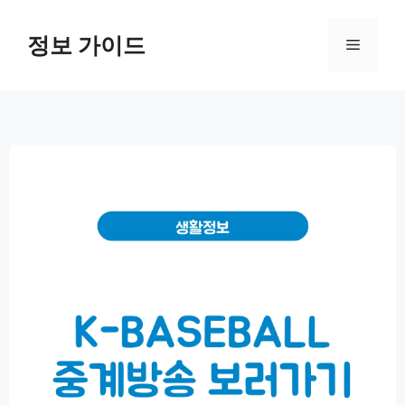
컨
텐
정보 가이드
메
츠
로
뉴
건
너
뛰
기