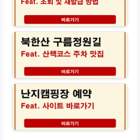
서
폰
자
│
격
2
증
북
0
조
한
2
회
산
6
방
구
년
법
름
교
및
정
통
재
원
비
발
길
무
급
주
난
제
신
차
지
한
청
산
캠
환
가
책
핑
급
이
코
장
법
드
스
예
주
약
변
방
맛
법
집
가
정
격