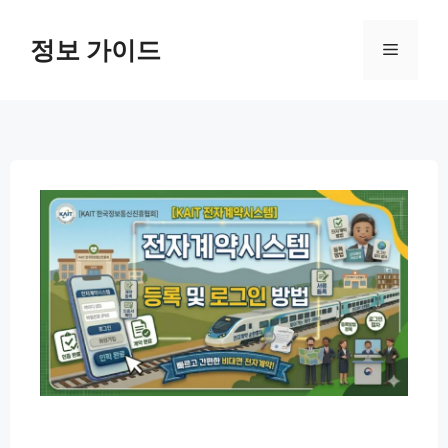
컨
텐
정보 가이드
메
츠
로
뉴
건
너
뛰
기