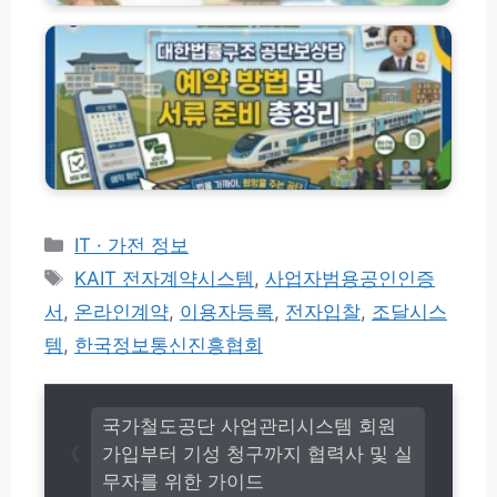
로
한
정
연
가
법
리
장
기
률
(+주
│
구
말
경
조
온
영
공
라
체
단
인
등
상
신
록
담
청)
교
예
육
약
카
IT · 가전 정보
신
방
테
태
청
KAIT 전자계약시스템
,
사업자범용공인인증
법
고
(w
그
및
서
,
온라인계약
,
이용자등록
,
전자입찰
,
조달시스
w
리
서
w.
템
,
한국정보통신진흥협회
류
n
준
o
비
n
총
국가철도공단 사업관리시스템 회원
g
정
u
가입부터 기성 청구까지 협력사 및 실
리
p
무자를 위한 가이드
e