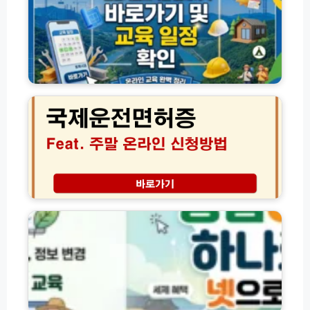
술
0
홈
교
2
페
육
6
이
원
최
지
교
신)
바
육
국
로
과
제
가
정
운
기
종
전
및
류
면
특
및
허
별
2
증
교
0
신
육
2
청
농
관
6
방
업
리
년
법
e
감
최
준
지
독
신
비
홈
자
트
물
페
신
렌
유
이
청
드
효
지
핵
기
바
대
심
간