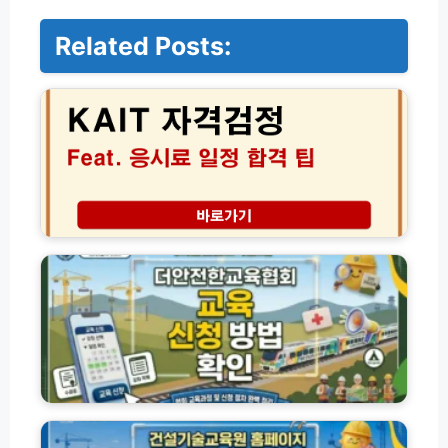
Related Posts:
K
A
I
T
자
격
검
정
종
더
류
안
및
전
응
한
시
교
료
육
일
협
정
회
합
교
건
격
육
설
팁
신
기
(2
청