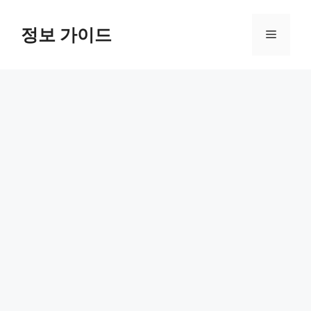
컨
텐
정보 가이드
메
츠
로
뉴
건
너
뛰
기