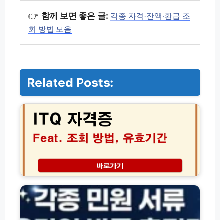
👉
함께 보면 좋은 글:
각종 자격·잔액·환급 조
회 방법 모음
Related Posts:
I
T
Q
자
격
증
조
회
유
각
효
종
기
자
간
격
및
·
한
잔