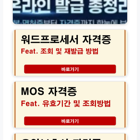
국
액
생
·
산
환
워
성
급
드
본
조
프
부
회
로
갱
방
세
신
법
서
방
모
자
법
음
격
증
M
조
O
회
S
방
자
법
격
및
증
재
조
발
회
급
유
요
신
효
양
청
기
보
가