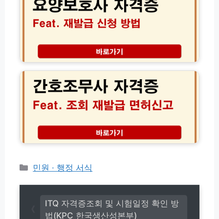
간
호
이
및
사
드
C
자
e
격
r
증
t
재
간
i
발
호
p
급
조
o
신
무
r
청
사
t
방
자
공
법
격
식
및
증
출
온
조
력
라
회
가
인
및
이
서
재
카
민원 · 행정 서식
드
류
발
테
수
급
고
수
면
료
리
허
ITQ 자격증조회 및 시험일정 확인 방
신
법(KPC 한국생산성본부)