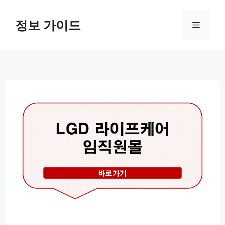
컨
텐
정보 가이드
메
츠
로
뉴
건
너
뛰
기