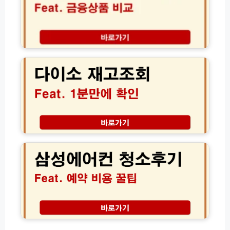
8
정
1
보
달
포
러
털
다
할
금
이
인
융
소
혜
상
재
택
품
고
비
조
교
회
서
사
비
이
삼
스
트
성
활
매
에
용
장
어
법
별
컨
(f
실
청
e
시
소
a
간
후
t.
수
기
파
량
│
인)
확
서