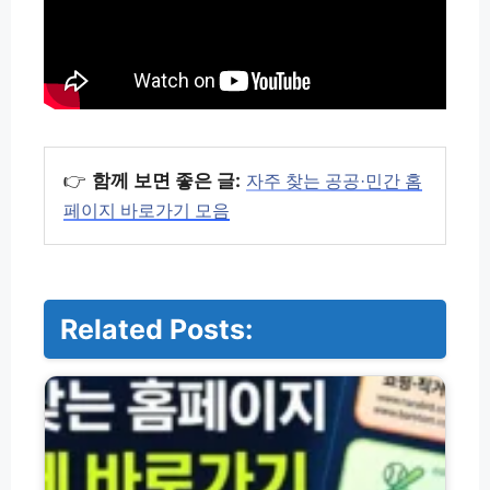
👉
함께 보면 좋은 글:
자주 찾는 공공·민간 홈
페이지 바로가기 모음
Related Posts:
자
주
찾
는
공
공
·