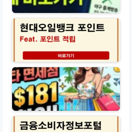
민
간
현
홈
대
페
오
이
일
지
뱅
바
크
로
포
가
인
기
트
에
모
적
어
음
립
스
및
타
영
면
수
세
증
점
누
할
락
인
금
등
│
융
록
최
소
방
대
비
법
1
자