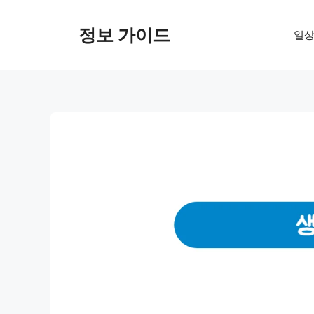
컨
텐
정보 가이드
일상
츠
로
건
너
뛰
기