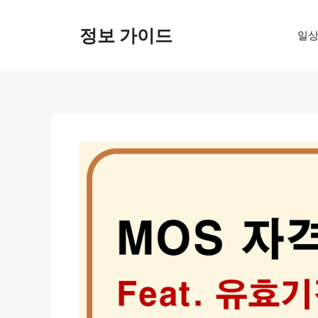
컨
텐
정보 가이드
일상
츠
로
건
너
뛰
기