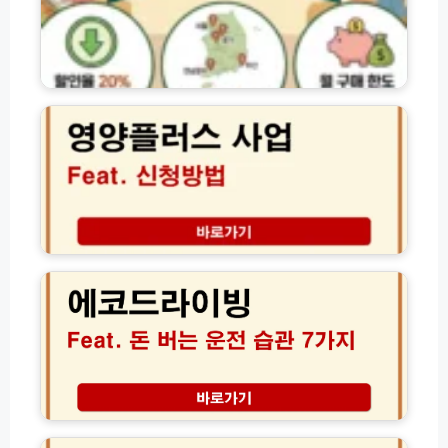
청
할
방
상
법
품
모
권
2
음
│
0
(전
구
2
체
매
6
총
및
영
정
사
양
리)
용
플
방
러
법
스
에
사
사
코
용
업
드
처
신
라
한
청
이
도
방
빙
할
법
연
인
자
비
율
격
1
위
변
조
7%
챗
경
건
향
페