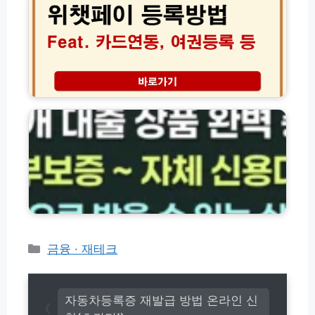
혜
상
이
택
비
등
완
결!
록
벽
돈
방
가
버
법
이
는
결
저
드
운
제
축
전
카
은
습
드
행
관
연
·
7
결
서
가
여
민
지
권
금
등
융
록
대
(+
출
수
상
카
금융 · 재테크
수
품
테
료
총
고
입
정
금
리
리
자동차등록증 재발급 방법 온라인 신
환
(햇