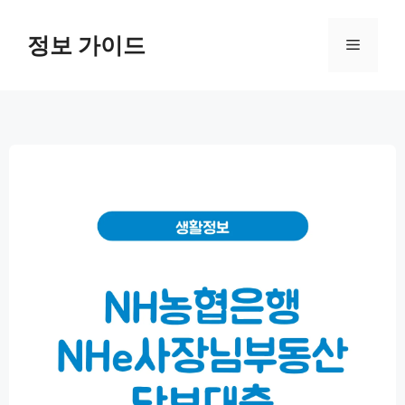
컨
텐
정보 가이드
메
츠
로
뉴
건
너
뛰
기