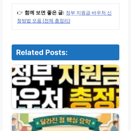
👉
함께 보면 좋은 글:
정부 지원금·바우처 신
청방법 모음 (전체 총정리)
Related Posts:
정
부
지
원
금
·
바
우
처
2
및
0
각
2
종
6
신
농