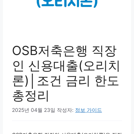
OSB저축은행 직장
인 신용대출(오리치
론)│조건 금리 한도
총정리
2025년 04월 23일
작성자:
정보 가이드