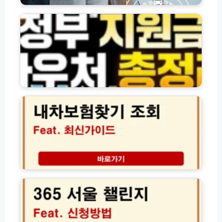
자
통
부
사
격
비
지
잇
확
사
원
돌
인
용
금
·
서
처
·
자
발
총
바
체
급)
정
우
신
리:
처
용
내
택
및
대
차
시
각
출)
보
버
종
험
스
신
찾
K
청
기
T
방
간
X
법
편
S
모
조
3
R
음
회
6
T
(전
방
5
항
체
법
서
공
총
2
울
권
정
0
챌
결
리)
2