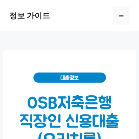
컨
텐
정보 가이드
메
츠
로
뉴
건
너
뛰
기