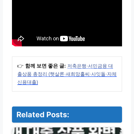
👉
함께 보면 좋은 글:
저축은행·서민금융 대
출상품 총정리 (햇살론·새희망홀씨·사잇돌·자체
신용대출)
Related Posts:
저
축
은