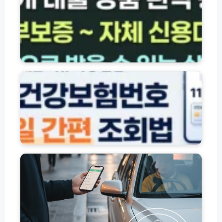
행
·
서
민
금
융
자
대
녀
출
의
상
료
품
보
총
험
정
건
리
강
(햇
보
고
살
험
유
론
번
가
·
호
피
새
조
해
희
회
지
망
방
원
홀
법
금
씨
(+
교
정
·