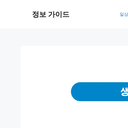
컨
텐
정보 가이드
일상
츠
로
건
너
뛰
기