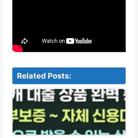
Related Posts:
저
축
은
행
·
서
민
금
융
한
대
강