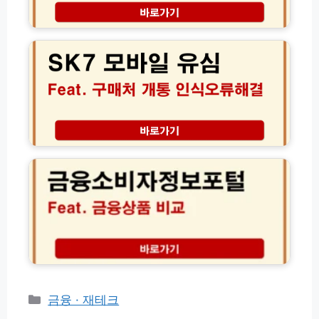
신
바
보
용
S
로
험
대
K
가
가
출)
7
기
격
모
및
할
바
아
인
일
파
후
유
트
기
심
관
│
구
금
리
해
매
융
비
외
처
소
내
여
및
비
역
행
셀
자
확
필
프
정
인
수
교
보
법
준
체
포
비
·
털
물
인
금
1
식
융
분
오
상
카
금융 · 재테크
해
류
품
결
테
해