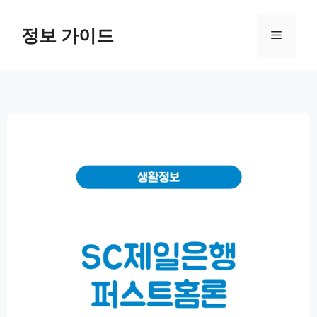
컨
텐
정보 가이드
메
츠
로
뉴
건
너
뛰
기