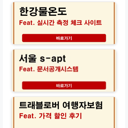
출
물
상
온
품
도
총
실
정
시
리
간
(햇
측
서
살
정
울
론
체
S
·
크
-
새
사
a
희
이
p
망
트
t
홀
(초
문
씨
간
서
트
·
단!)
공
래
사
개
블
잇
시
로
돌
스
버
·
템
여
자
조
행
체
회
자