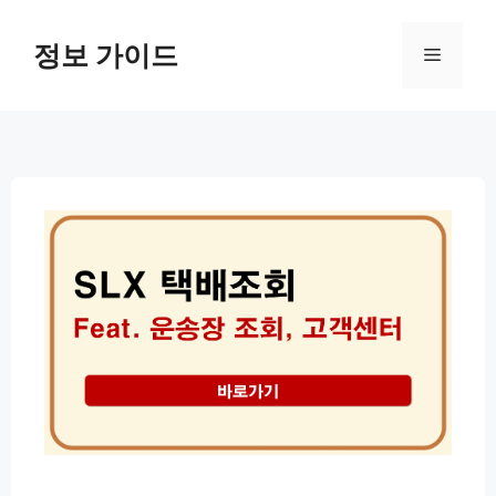
컨
텐
정보 가이드
메
츠
로
뉴
건
너
뛰
기