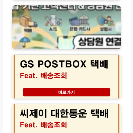
시
업
(토
간
·
요
위
기
일
치
관
배
확
별
송)
인
고
방
객
법
센
G
터
S
전
P
화
O
번
S
호
T
및
B
상
O
담
X
C
원
택
J
연
배
씨
결
조
제
방
회
이
법
방
대
모
법
한
음