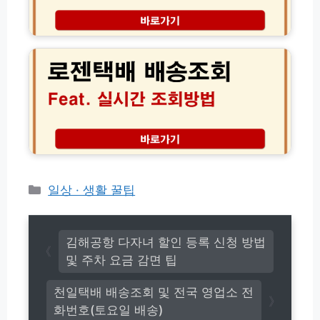
및
통
고
운
로
객
택
젠
센
배
택
터
배
배
운
송
실
영
조
시
시
회
간
간
(+고
배
(초
객
송
간
센
조
단!)
터)
회
고
카
일상 · 생활 꿀팁
객
테
센
고
터
리
전
김해공항 다자녀 할인 등록 신청 방법
화
및 주차 요금 감면 팁
번
호
천일택배 배송조회 및 전국 영업소 전
(초
화번호(토요일 배송)
간