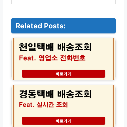
Related Posts:
천
일
택
배
배
송
조
회
및
경
전
동
국
택
영
배
업
배
소
송
전
조
화
회
번
실
기
호