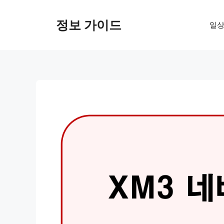
컨
텐
정보 가이드
일상
츠
로
건
너
뛰
기