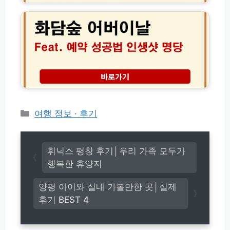
차
담
약
산
숲
까
책
어
지
코
버
완
스
이
벽
주
날
코
변
예
스
맛
약
집
성
정
공
리
법
카
여행 정보 · 후기
한
과
테
완
부
고
벽
모
가
리
님
휘닉스 평창 후기│우리 가족 모두가
이
맞
행복한 휴양지
드
춤
코
양평 아이와 실내 가볼만한 곳│실제
스
후기 BEST 4
및
포
토