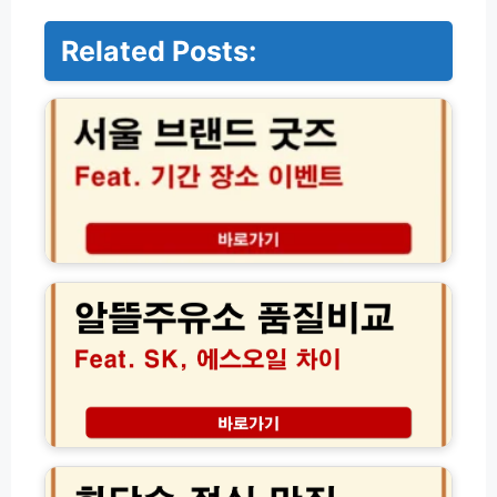
Related Posts:
서
울
브
랜
드
굿
즈
팝
업
알
기
뜰
간
주
장
유
소
소
현
품
장
질
이
비
벤
교
화
트
S
담
총
K
숲
정
에