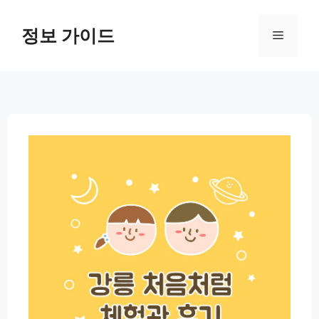
컨
텐
정보 가이드
메
츠
로
뉴
건
너
뛰
기