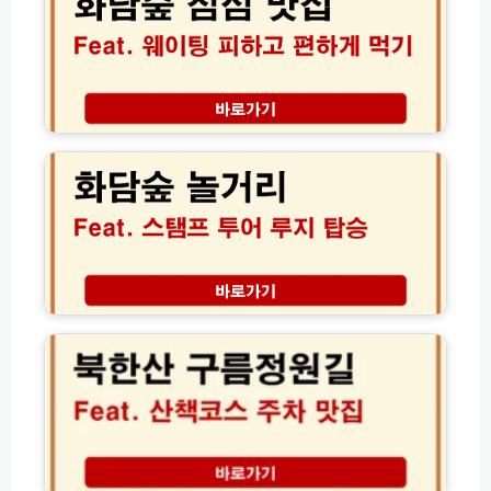
점
리
스
심
및
오
맛
D
일
집
D
기
현
P
름
지
화
방
품
인
담
문
질
추
숲
꿀
차
천
놀
팁
이
곤
거
지
리
암
정
로
복!
컬
루
북
식
지
한
당
개
산
정
장
구
리
부
름
터
정
화
원
담
길
채
주
화
예