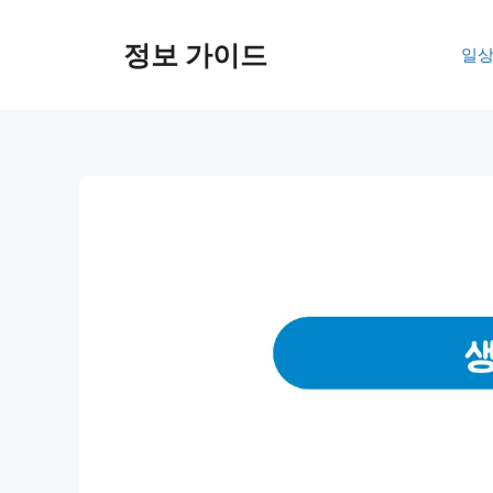
컨
텐
정보 가이드
일상
츠
로
건
너
뛰
기