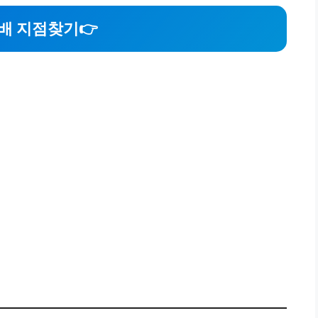
배 지점찾기👉