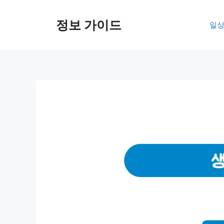
컨
텐
정보 가이드
일상
츠
로
건
너
뛰
기