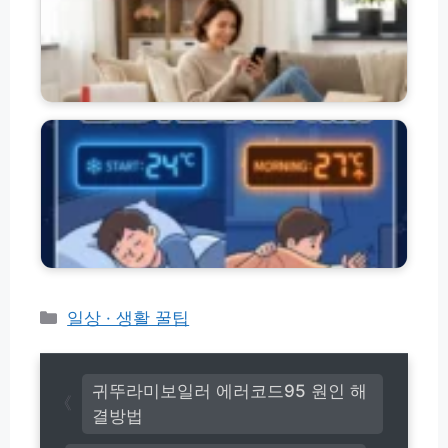
면
o
형
세
t
및
품
e
피
교
s
해
환
에
t.
보
방
어
m
상
법
컨
o
방
(+우
취
d
법
편
침
n
·
모
e
택
드
x
배)
│
a
온
m.
도
c
상
o
승
m/)
카
일상 · 생활 꿀팁
원
테
인
고
과
리
꺼
귀뚜라미보일러 에러코드95 원인 해
짐
결방법
해
결