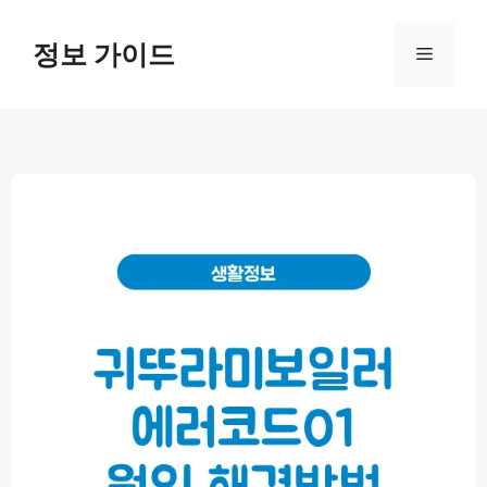
컨
텐
정보 가이드
메
츠
로
뉴
건
너
뛰
기