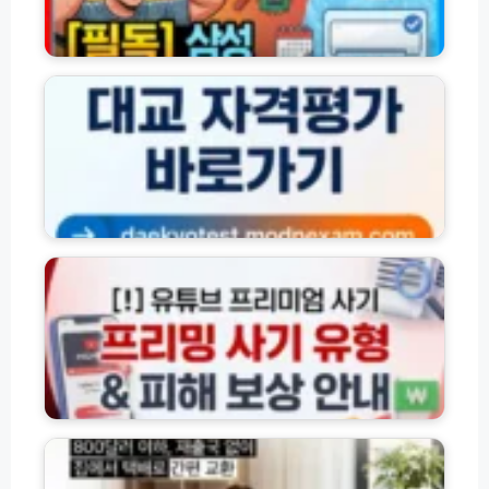
결
전
방
원
대
법
꺼
교
모
짐
온
음
원
라
인
인
과
시
자
험
가
센
진
터
유
단
전
튜
해
문
브
결
지
프
방
도
리
법
사
미
평
엄
가
프
(d
리
해
a
밍
외
e
사
여
k
기
행
y
유