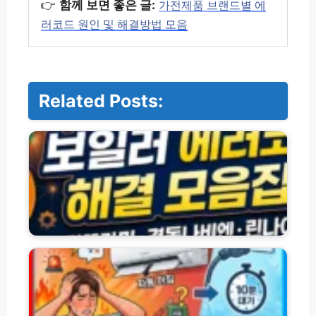
👉
함께 보면 좋은 글:
가전제품 브랜드별 에
러코드 원인 및 해결방법 모음
Related Posts:
브
랜
드
별
보
일
러
에
러
삼
코
성
드
에
원
어
인
컨
및
자
해
동