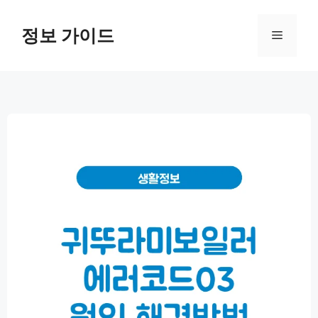
컨
텐
정보 가이드
메
츠
로
뉴
건
너
뛰
기