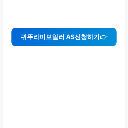
귀뚜라미보일러 AS신청하기
👉