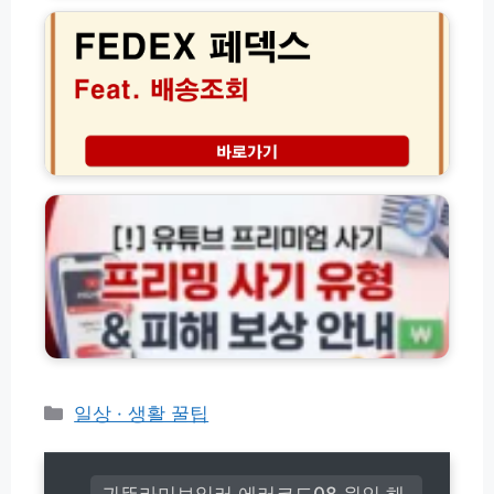
4
해
비
D
2
결
교
E
9
방
(+비
X
5
법
용
페
0
아
덱
0
끼
스
5
는
배
0
유
방
송
3
튜
법)
조
2
브
회
5
프
방
0)
리
법
미
및
엄
고
프
객
리
센
밍
터
사
전
기
카
일상 · 생활 꿀팁
화
유
테
번
형
고
호
및
(초
리
피
귀뚜라미보일러 에러코드08 원인 해