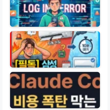
인
로
및
그
해
인
결
오
방
류
삼
법
에
성
모
러
에
음
종
어
류
컨
및
자
해
동
결
전
방
원
클
법
꺼
로
(e
짐
드
r
원
코
r
인
드
o
과
비
r
자
용
4
가
요
0
진
금
F
1
단
제
E