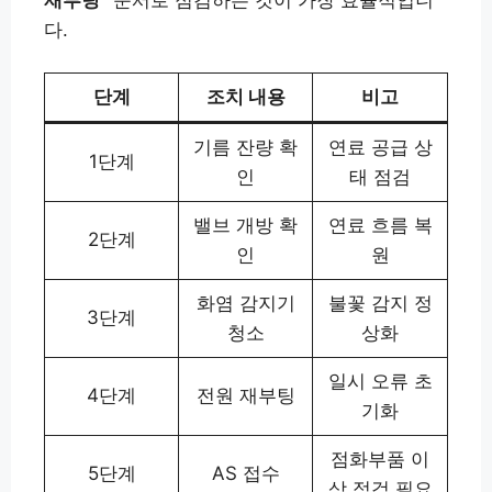
재부팅”
순서로 점검하는 것이 가장 효율적입니
다.
단계
조치 내용
비고
기름 잔량 확
연료 공급 상
1단계
인
태 점검
밸브 개방 확
연료 흐름 복
2단계
인
원
화염 감지기
불꽃 감지 정
3단계
청소
상화
일시 오류 초
4단계
전원 재부팅
기화
점화부품 이
5단계
AS 접수
상 점검 필요