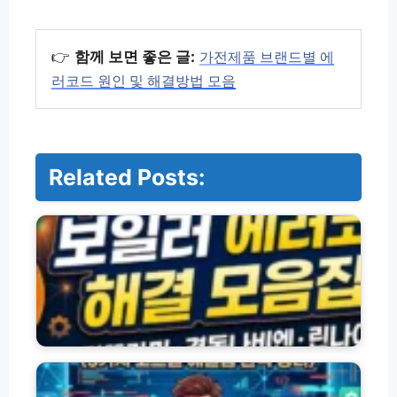
👉
함께 보면 좋은 글:
가전제품 브랜드별 에
러코드 원인 및 해결방법 모음
Related Posts:
브
랜
드
별
보
일
러
에
러
챗
코
지
드
피
원
티