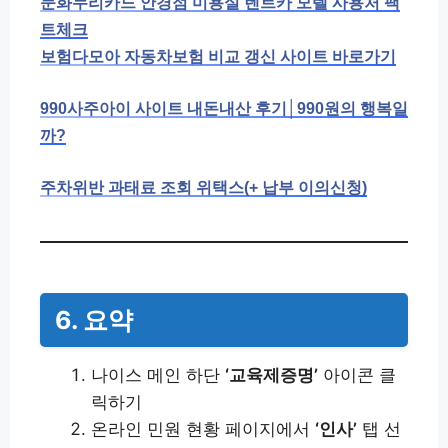
문화누리카드 안경점 미용실 렌트카 모텔 사용처 팩
트체크
보험다모아 자동차보험 비교 갱신 사이트 바로가기
990사주아이 사이트 내돈내산 후기│990원의 행복일
까?
주차위반 과태료 조회 위택스(+ 납부 이의신청)
6. 요약
나이스 메인 하단
‘교육제증명’
아이콘 클
릭하기
온라인 민원 현황 페이지에서
‘인사’
탭 선