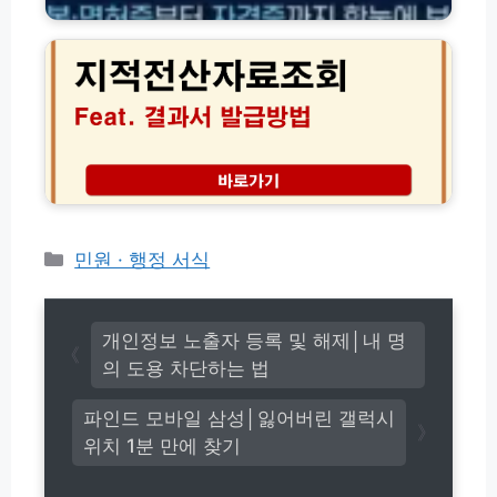
지
출
고
증
적
력
방
·
전
법
각
산
(+자
종
자
격
서
료
번
류
조
호)
서
회
식
결
온
과
라
서
인
발
카
민원 · 행정 서식
발
급
테
급
및
고
방
인
법
리
터
개인정보 노출자 등록 및 해제│내 명
총
넷
의 도용 차단하는 법
정
확
리
인
파인드 모바일 삼성│잃어버린 갤럭시
방
위치 1분 만에 찾기
법