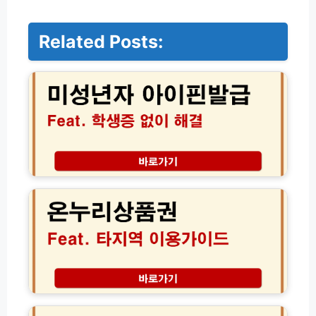
Related Posts:
미
성
년
자
아
이
핀
발
급
온
│
누
학
리
생
상
증
품
없
권
어
타
도
지
부
역
호
모
전
적
인
국
등