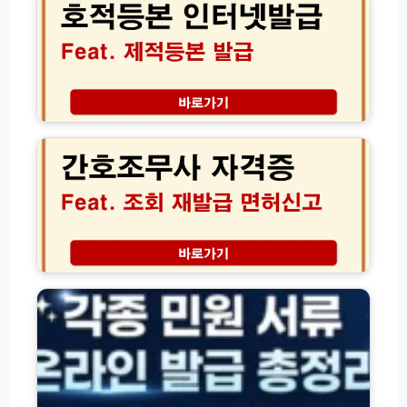
증
어
본
으
디
인
로
서
터
해
나
넷
결
할
발
인
급
간
혜
│
호
택
제
조
받
적
무
는
등
사
실
본
자
전
으
격
가
로
증
이
집
조
주
드
에
회
민
서
및
등
1
재
록
분
발
등
만
급
본
에
면
·
무
허
면
료
신
허