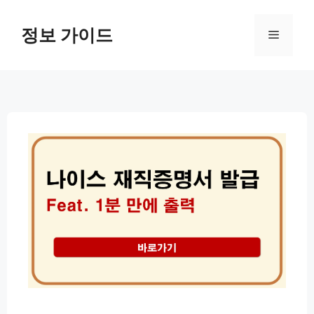
컨
텐
정보 가이드
메
츠
로
뉴
건
너
뛰
기