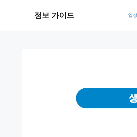
컨
텐
정보 가이드
일상
츠
로
건
너
뛰
기