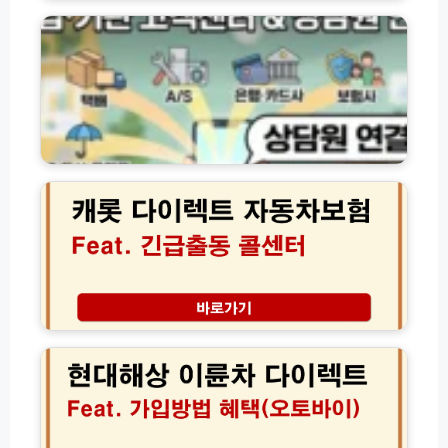
업
방
·
법
기
2
관
0
별
2
고
6
객
년
센
캐
최
터
롯
신
전
다
가
화
이
이
번
렉
드
호
트
및
및
자
만
상
동
기
담
차
현
일
원
보
대
확
연
험
해
인
결
비
상
노
방
교
이
하
법
견
륜
우
모
적
차
음