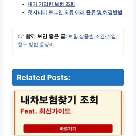
내가 가입한 보험 조회
챗지피티 로그인 오류 에러 종류 및 해결방법
👉
함께 보면 좋은 글:
보험 상품별 조건·가입·
청구 방법 총정리
Related Posts:
내
차
보
험
찾
기
간
편
조
기
회