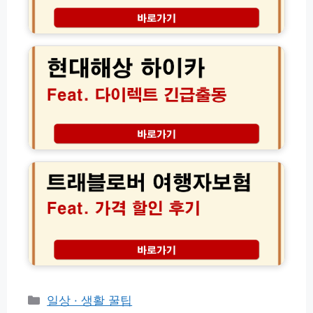
│
다
2
이
현
4
렉
대
시
트
해
긴
보
상
급
험
하
출
추
이
동
천
카
콜
│
다
센
오
이
트
터
토
렉
래
전
바
트
블
화
이
긴
로
번
보
급
버
호
험
출
여
안
의
동
행
내
무
전
자
가
화
보
입
번
험
총
호
가
정
사
격
카
일상 · 생활 꿀팁
리
고
할