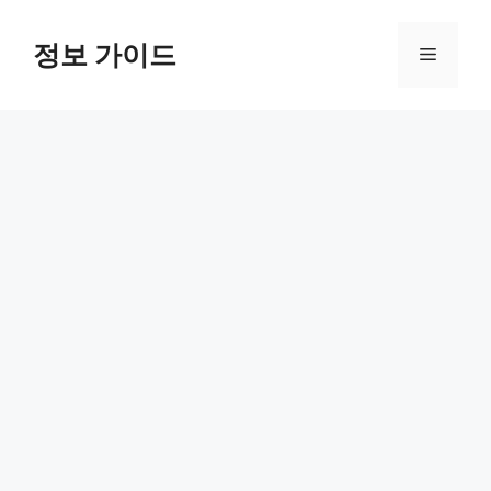
컨
텐
정보 가이드
메
츠
로
뉴
건
너
뛰
기