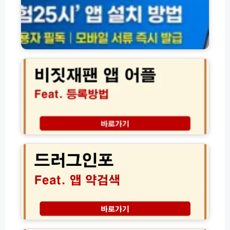
5
시
앱
어
비
플
짓
설
재
치
팬
다
앱
운
다
로
운
드
어
(구
플
드
t
설
러
h
치
그
e
등
인
건
록
포
강
방
앱
보
법
약
험)
검
색
서
│
울