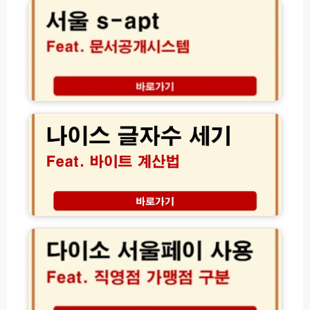
정
S
체
-
모
a
를
p
알
t
약
문
1
서
나
0
공
이
초
개
스
만
시
글
에
스
자
찾
템
수
는
조
세
법
회
기
바
바
다
로
이
이
가
트
소
기
계
서
및
산
울
아
법
페
파
및
이
트
생
가
관