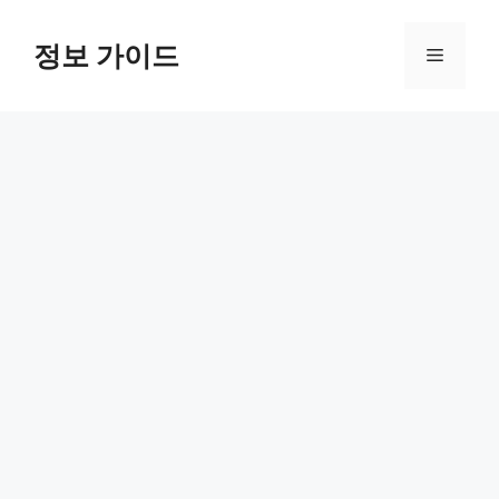
컨
텐
정보 가이드
메
츠
로
뉴
건
너
뛰
기