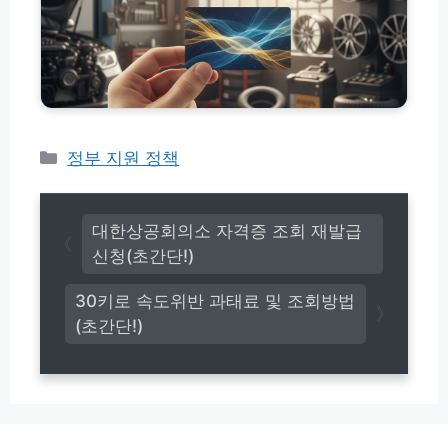
렌
해
트
지
카
원
모
금
텔
카
사
센
용
터
처
타
카
정부 지원 정책
팩
이
테
트
어
고
체
엔
크
리
진
대한상공회의소 자격증 조회 재발급
오
신청(초간단!)
일
세
30키로 속도위반 과태료 및 조회방법
차
(초간단!)
장
사
용
법
및
차