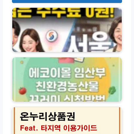
울
페
이
홈
페
이
지
바
에
로
코
가
이
기
몰
(h
임
t
산
t
부
p
친
s://
환
온
s
경
누
t
농
리
o
산
상
r
물
품
e.
꾸
권
b
러
타