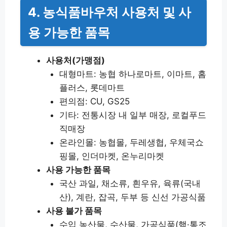
4. 농식품바우처 사용처 및 사
용 가능한 품목
사용처(가맹점)
대형마트: 농협 하나로마트, 이마트, 홈
플러스, 롯데마트
편의점: CU, GS25
기타: 전통시장 내 일부 매장, 로컬푸드
직매장
온라인몰: 농협몰, 두레생협, 우체국쇼
핑몰, 인더마켓, 온누리마켓
사용 가능한 품목
국산 과일, 채소류, 흰우유, 육류(국내
산), 계란, 잡곡, 두부 등 신선 가공식품
사용 불가 품목
수입 농산물, 수산물, 가공식품(햄·통조