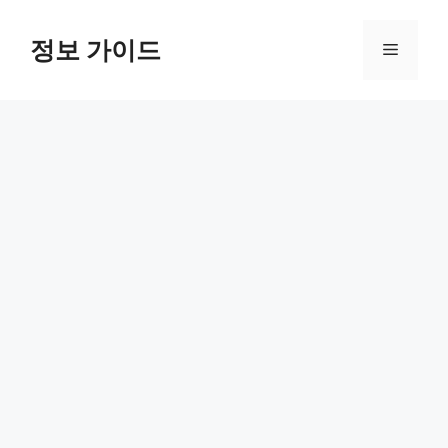
컨
텐
정보 가이드
메
츠
로
뉴
건
너
뛰
기