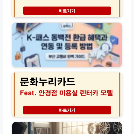
e
미
지
p
신
역
K
l
청
전
패
e.
방
국
스
c
법
어
동
o.
지
디
백
k
역
서
전
r)
별
나
환
지
할
급
원
인
혜
문
혜
혜
택
화
택
택
과
누
정
받
연
리
리
는
동
카
실
및
드
전
등
안
가
록
경
이
방
점
고
드
법
미
유
용
가
실
피