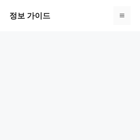
컨
텐
정보 가이드
메
츠
로
뉴
건
너
뛰
기