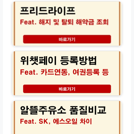
T
각
드
3
종
라
신
신
이
년
청
프
운
방
해
세
법
지
실
모
탈
위
시
음
퇴
챗
간
(전
및
페
확
체
해
이
인
총
약
등
하
정
환
록
기
리)
급
방
금
법
조
결
알
회
제
뜰
절
카
주
차
드
유
연
소
결
품
여
질
권
비