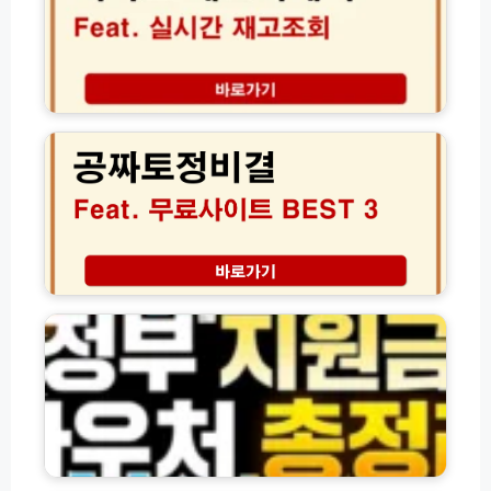
브
리
데
이
재
2
고
0
조
2
회
6
방
공
법
짜
실
토
시
정
간
비
정
확
결
부
인
무
지
료
원
사
금
이
·
트
바
B
우
E
처
프
S
및
리