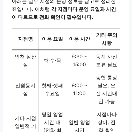
아래는 일부 지점의 운영 정보를 참고로 정리한
표입니다. 이처럼
각 지점마다 운영 요일과 시간
이 다르므로 전화 확인이 필수입니다.
기타 주의
지점명
이용 요일
이용 시간
사항
인천 삼산
9:30 ~
동전 사전
화·수·목
점
15:00
분류 필요
농협 통장
신월동지
첫째·셋째
9:00 ~
필요, 오
점
수요일
11:00
전 시간대
만 가능
평일 영업
지점마다
기타 지점
시간 내
일반 영업
상이, 전
일반적 기
(전화 확
시간
화 확인