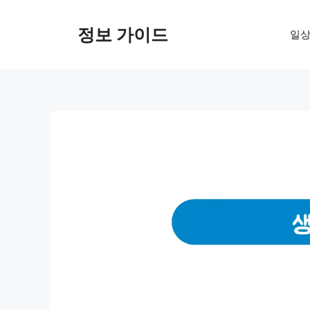
컨
텐
정보 가이드
일상
츠
로
건
너
뛰
기