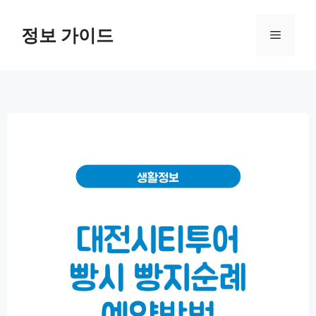
컨
텐
정보 가이드
메
츠
로
뉴
건
너
뛰
기