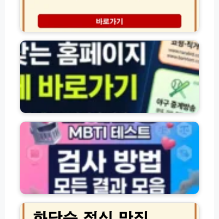
원
길
주
자
차
주
산
찾
책
는
코
공
스
공
주
·
변
민
맛
간
연
집
홈
애
정
페
전
리
이
쟁
한
지
M
완
바
B
벽
로
T
가
가
I
이
기
유
화
드
모
형
담
음
테
숲
스
점