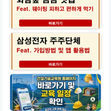
트
심
검
맛
사
집
방
현
법
지
삼
및
인
성
전
추
전
유
천
자
형
곤
주
결
지
주
과
암
단
모
로
체
음
컬
가
건
식
입
설
당
방
기
정
법
술
리
및
교
액
육
트
원
A
교
C
육
T
과