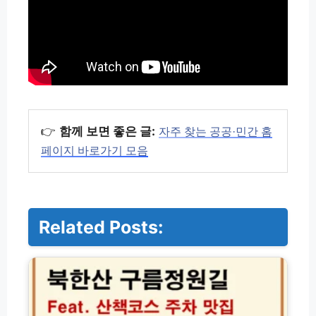
👉
함께 보면 좋은 글:
자주 찾는 공공·민간 홈
페이지 바로가기 모음
Related Posts:
북
한
산
구
름
정