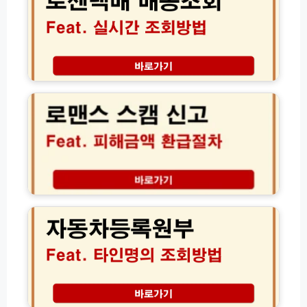
이
실
아
시
이
간
폰
배
피
송
로
싱
조
맨
아
회
스
이
고
스
즈
객
캠
기
센
신
능
터
고
총
전
방
정
화
법
자
리
번
및
동
호
피
차
(초
해
등
간
금
록
단!)
액
원
환
부
급
타
절
인
진
차