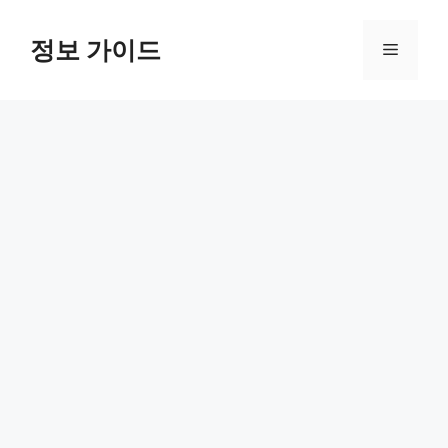
컨
텐
정보 가이드
메
츠
로
뉴
건
너
뛰
기