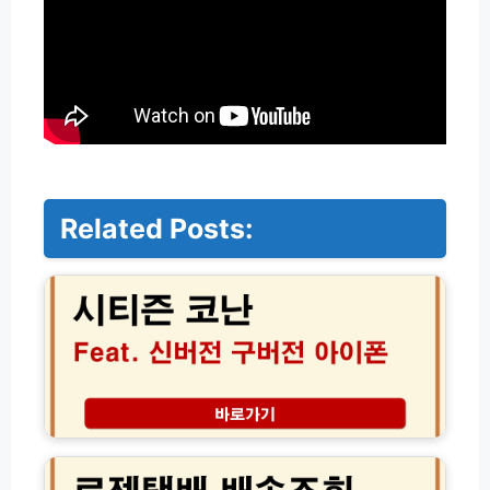
Related Posts:
시
티
즌
코
난
신
버
전
구
로
버
젠
전
택
차
배