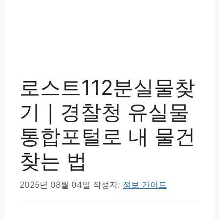
로스트112분실물찾
기｜경찰청 유실물
통합포털로 내 물건
찾는 법
2025년 08월 04일
작성자:
정보 가이드