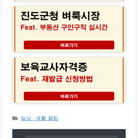
조
도
회
군
│
청
처
벼
분
룩
한
시
차
장
량
│
보
확
부
육
인
동
교
및
산
사
보
구
자
험
인
격
해
구
증
지
직
재
서
일
발
류
자
급
발
리
신
급
실
청
카
일상 · 생활 꿀팁
법
시
방
테
간
법
고
정
및