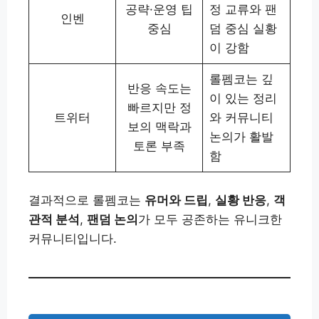
공략·운영 팁
정 교류와 팬
인벤
중심
덤 중심 실황
이 강함
롤펨코는 깊
반응 속도는
이 있는 정리
빠르지만 정
트위터
와 커뮤니티
보의 맥락과
논의가 활발
토론 부족
함
결과적으로 롤펨코는
유머와 드립
,
실황 반응
,
객
관적 분석
,
팬덤 논의
가 모두 공존하는 유니크한
커뮤니티입니다.