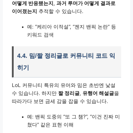
어떻게 반응됐는지
,
과거 루머가 어떻게 결과로
이어졌는지
추적할 수 있습니다.
예: “케리아 이적설”, “젠지 밴픽 논란” 등
키워드 검색
4.4. 밈/짤 정리글로 커뮤니티 코드 익
히기
LoL 커뮤니티 특유의 유머와 밈은 초반엔 낯설
수 있습니다. 하지만
짤 정리글
,
유행어 해설글
을
따라가다 보면 금세 감을 잡을 수 있습니다.
예: 밴픽 도중의 “또 그 챔?”, “이건 진짜 미
쳤다” 같은 표현 이해