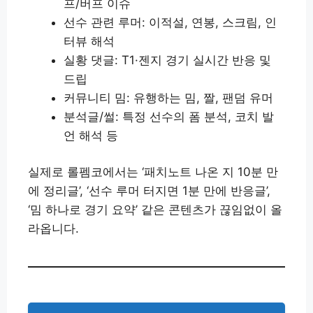
프/버프 이슈
선수 관련 루머: 이적설, 연봉, 스크림, 인
터뷰 해석
실황 댓글: T1·젠지 경기 실시간 반응 및
드립
커뮤니티 밈: 유행하는 밈, 짤, 팬덤 유머
분석글/썰: 특정 선수의 폼 분석, 코치 발
언 해석 등
실제로 롤펨코에서는 ‘패치노트 나온 지 10분 만
에 정리글’, ‘선수 루머 터지면 1분 만에 반응글’,
‘밈 하나로 경기 요약’ 같은 콘텐츠가 끊임없이 올
라옵니다.