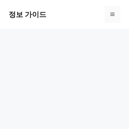
컨
텐
정보 가이드
메
츠
로
뉴
건
너
뛰
기