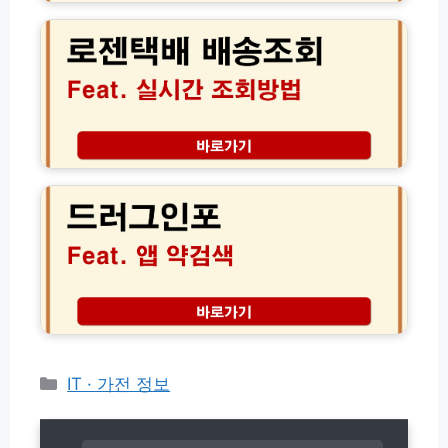
시
젠
w
(w
간
택
w.
w
위
배
n
w.
치
실
a
n
확
시
r
a
인
간
a
q
방
배
b
s.
법
송
i
드
g
조
d.
러
o.
회
c
그
k
고
o.
인
r)
객
k
포
센
r)
앱
터
약
전
검
화
색
번
│
호
정
(초
체
카
IT · 가전 정보
간
모
테
단!)
를
고
알