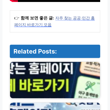
👉
함께 보면 좋은 글:
자주 찾는 공공·민간 홈
페이지 바로가기 모음
Related Posts:
자
주
찾
는
공
공
·
민
간
나
홈
라
페
비
이
드