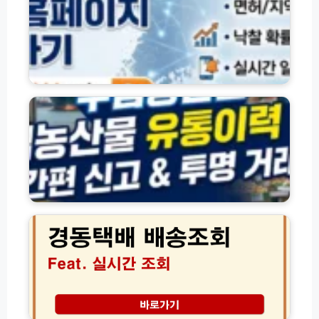
지
공
바
식
로
홈
가
페
기
이
수
모
지
입
음
바
농
로
산
가
물
기
유
및
통
맞
이
춤
력
경
입
관
동
찰
리
택
정
시
배
보
스
배
이
템
송
용
바
조
방
로
회
법
가
실
로
(w
기