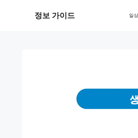
컨
텐
정보 가이드
일상
츠
로
건
너
뛰
기