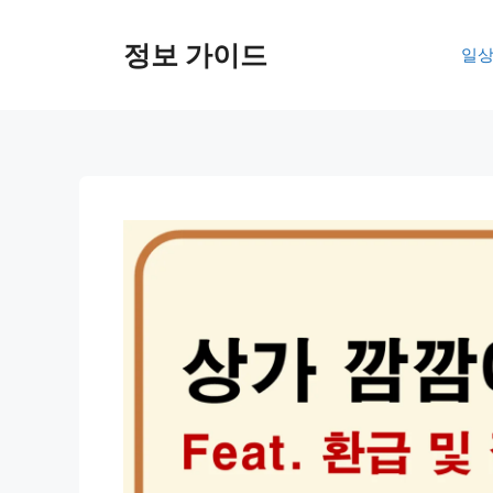
컨
텐
정보 가이드
일상
츠
로
건
너
뛰
기