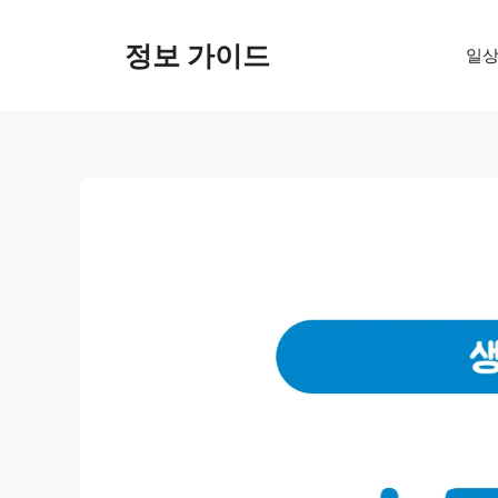
컨
텐
정보 가이드
일상
츠
로
건
너
뛰
기