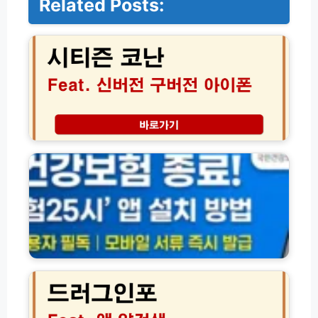
Related Posts:
시
티
즌
코
난
신
버
전
구
건
버
강
전
보
차
험
이
2
아
5
이
시
폰
앱
피
어
드
싱
플
러
아
설
그
이
치
인
즈
다
포
기
운