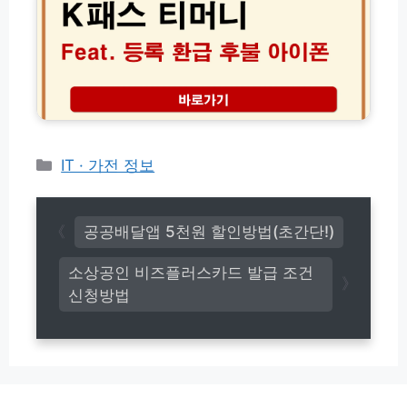
여
티
인
론
머
서
조
니
발
사
등
급)
전
록
화
환
차
급
단
후
방
불
카
IT · 가전 정보
법
아
테
S
이
고
K
폰
T
리
│
공공배달앱 5천원 할인방법(초간단!)
K
2
T
0
소상공인 비즈플러스카드 발급 조건
L
2
신청방법
G
6
U
년
+
교
알
통
뜰
비
폰
무
총