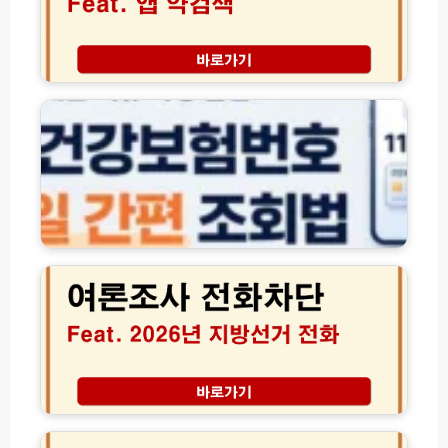
앱
능
로
약
총
드
검
정
(구
색
자
리
t
│
녀
h
정
의
e
체
료
건
모
보
강
를
험
보
알
건
험)
약
강
1
보
2
0
험
0
초
번
2
만
호
6
에
조
년
찾
회
6
는
방
월
법
법
지
(+
방
K
자
선
패
격
거
스
확