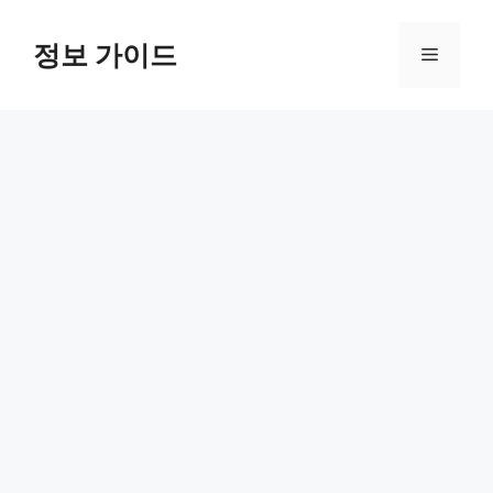
컨
텐
정보 가이드
메
츠
로
뉴
건
너
뛰
기